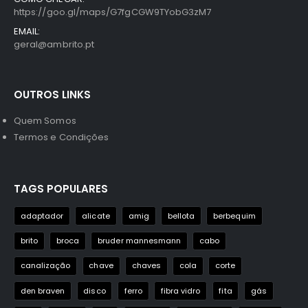
https://goo.gl/maps/G7fgCGW9TYobG3zM7
EMAIL:
geral@ambrito.pt
OUTROS LINKS
Quem Somos
Termos e Condições
TAGS POPULARES
adaptador
alicate
amig
bellota
berbequim
brito
broca
bruder mannesmann
cabo
canalização
chave
chaves
cola
corte
den braven
disco
ferro
fibra vidro
fita
gás