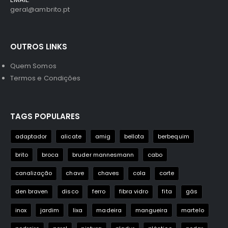
geral@ambrito.pt
OUTROS LINKS
Quem Somos
Termos e Condições
TAGS POPULARES
adaptador
alicate
amig
bellota
berbequim
brito
broca
bruder mannesmann
cabo
canalização
chave
chaves
cola
corte
den braven
disco
ferro
fibra vidro
fita
gás
inox
jardim
lixa
madeira
mangueira
martelo