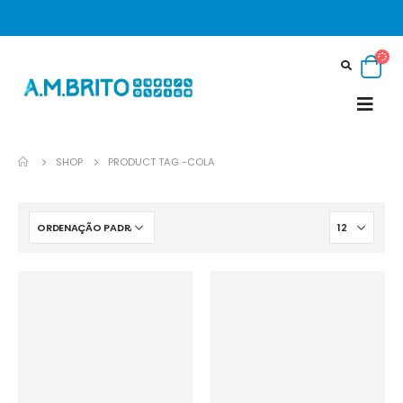
SHOP
PRODUCT TAG -
COLA
In stock
On sale
Categorias de
Etiquetas de
produto
produto