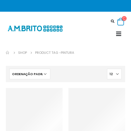
SHOP
PRODUCT TAG -
PINTURA
In stock
On sale
Categorias de
Etiquetas de
produto
produto