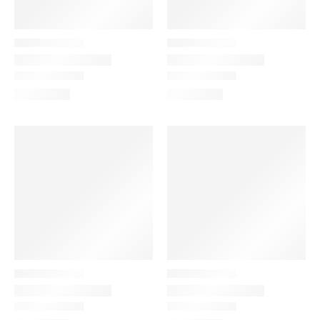
Color do produto
Size do produto
Extra Large
Large
Black
Medium
Small
Blue
Brown
Green
Indigo