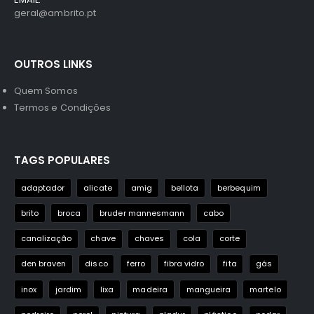
geral@ambrito.pt
OUTROS LINKS
Quem Somos
Termos e Condições
TAGS POPULARES
adaptador
alicate
amig
bellota
berbequim
brito
broca
bruder mannesmann
cabo
canalização
chave
chaves
cola
corte
den braven
disco
ferro
fibra vidro
fita
gás
inox
jardim
lixa
madeira
mangueira
martelo