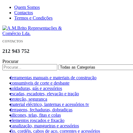
Quem Somos
Contactos
Termos e Condições
CONTACTOS
212 943 752
Procurar
ferramentas manuais e materiais de construção
consumiveis de corte e desbaste
soldaduras, gás e acessórios
escadas, escadotes, elevação e tração
proteção, segurança
material eléctrico, lanternas e acessórios tv
ferragens, fechaduras, dobradiças
silicones, telas, fitas e colas
elementos roscados e fixação
canalização, mangueiras e acessórios
fio, cordéis, cabos de aço, correntes e acessórios