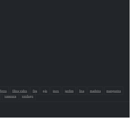
ferro
fibra vidro
fita
gás
inox
jardim
lixa
madeira
mangueira
vassoura
verdugo