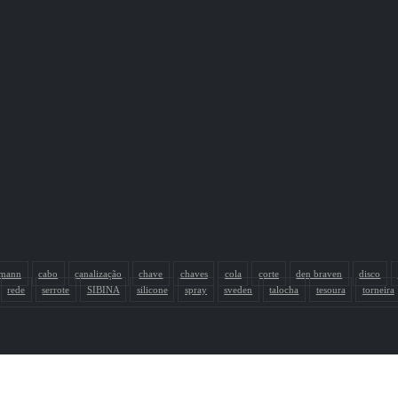
smann
cabo
canalização
chave
chaves
cola
corte
den braven
disco
rede
serrote
SIBINA
silicone
spray
sveden
talocha
tesoura
torneira