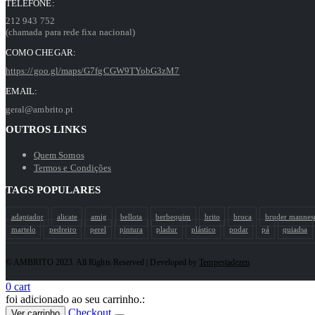
TELEFONE:
212 943 752
(chamada para rede fixa nacional)
COMO CHEGAR:
https://goo.gl/maps/G7fgCGW9TYobG3zM7
EMAIL:
geral@ambrito.pt
OUTROS LINKS
Quem Somos
Termos e Condições
TAGS POPULARES
adaptador
alicate
amig
bellota
berbequim
brito
broca
bruder manne
martelo
pedreiro
perel
pintura
pladur
plástico
podar
pá
quiadsa
© AMBRITO 2023. All Rights Reserved | Developed by
Tempestadezen
0
cart
foi adicionado ao seu carrinho.:
Checkout
Ver carrinho