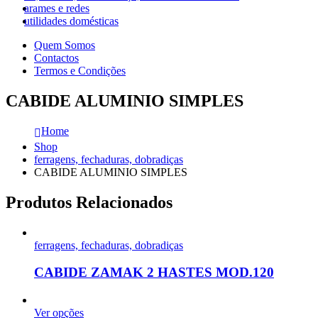
arames e redes
utilidades domésticas
Quem Somos
Contactos
Termos e Condições
CABIDE ALUMINIO SIMPLES
Home
Shop
ferragens, fechaduras, dobradiças
CABIDE ALUMINIO SIMPLES
Produtos Relacionados
ferragens, fechaduras, dobradiças
CABIDE ZAMAK 2 HASTES MOD.120
Ver opções