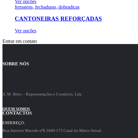
Ver opções
ferragens, fechaduras, dobradiças
CANTONEIRAS REFORÇADAS
Ver opções
Entrar em contato
SOBRE NÓS
A. M. Brito – Representações e Comércio, Lda.
QUEM SOMOS
CONTACTOS
ENDEREÇO:
Rua António Macedo nº8 2840-175 Casal do Marco Seixal