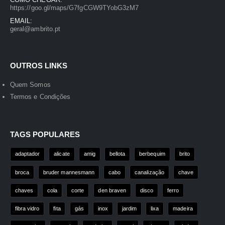
https://goo.gl/maps/G7fgCGW9TYobG3zM7
EMAIL:
geral@ambrito.pt
OUTROS LINKS
Quem Somos
Termos e Condições
TAGS POPULARES
adaptador
alicate
amig
bellota
berbequim
brito
broca
bruder mannesmann
cabo
canalização
chave
chaves
cola
corte
den braven
disco
ferro
fibra vidro
fita
gás
inox
jardim
lixa
madeira