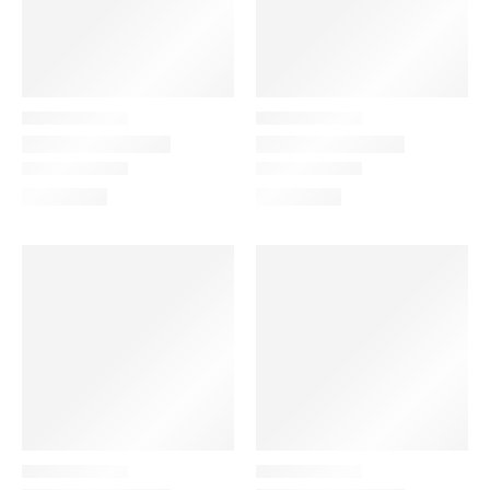
Categorias de
Etiquetas de
produto
produto
Color do produto
Size do produto
Extra Large
Large
Black
Medium
Small
Blue
Brown
Green