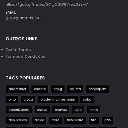
https://goo.gl/maps/G7fgCGW9TYobG3zM7
EMAIL:
geral@ambrito.pt
OUTROS LINKS
Quem Somos
Termos e Condições
TAGS POPULARES
adaptador
alicate
amig
bellota
berbequim
brito
broca
bruder mannesmann
cabo
canalização
chave
chaves
cola
corte
den braven
disco
ferro
fibra vidro
fita
gás