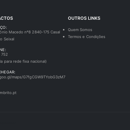
ACTOS
OUTROS LINKS
ÇO:
Quem Somos
ónio Macedo nº8 2840-175 Casal
Termos e Condições
o Seixal
NE:
 752
a para rede fixa nacional)
CHEGAR:
//goo.gl/maps/G7fgCGW9TYobG3zM7
mbrito.pt
estadezen