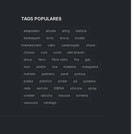
TAGS POPULARES
adaptador
alicate
amig
bellota
berbequim
brito
broca
bruder
mannesmann
cabo
canalização
chave
chaves
cola
corte
den braven
disco
ferro
fibra vidro
fita
gás
inox
jardim
lixa
madeira
mangueira
martelo
pedreiro
perel
pintura
pladur
plástico
podar
pá
quiadsa
rede
serrote
SIBINA
silicone
spray
sveden
talocha
tesoura
torneira
vassoura
verdugo