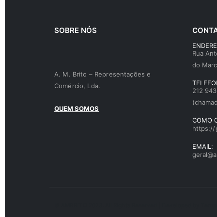
SOBRE NÓS
CONT
ENDERE
Rua Ant
do Marc
A. M. Brito – Representações e
TELEFO
Comércio, Lda.
212 943
(chamad
QUEM SOMOS
COMO 
https:
EMAIL:
geral@a
© AMBRITO 2023. All Rights Reserved | Developed by
Temp