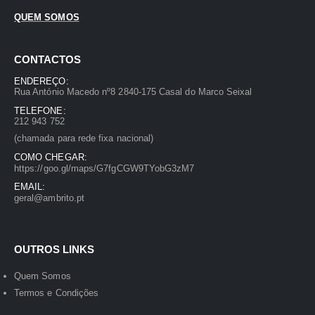
QUEM SOMOS
CONTACTOS
ENDEREÇO:
Rua António Macedo nº8 2840-175 Casal do Marco Seixal
TELEFONE:
212 943 752
(chamada para rede fixa nacional)
COMO CHEGAR:
https://goo.gl/maps/G7fgCGW9TYobG3zM7
EMAIL:
geral@ambrito.pt
OUTROS LINKS
Quem Somos
Termos e Condições