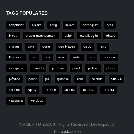
TAGS POPULARES
adaptador
alicate
amig
bellota
berbequim
brito
broca
bruder mannesmann
cabo
canalização
chave
chaves
cola
corte
den braven
disco
ferro
fibra vidro
fita
gás
inox
jardim
lixa
madeira
mangueira
martelo
pedreiro
perel
pintura
pladur
plástico
podar
pá
quiadsa
rede
serrote
SIBINA
silicone
spray
sveden
talocha
tesoura
torneira
vassoura
verdugo
© AMBRITO 2023. All Rights Reserved | Developed by
Tempestadezen