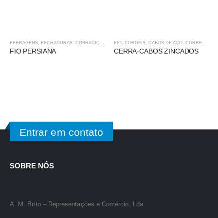
FERRAGENS, FECHADURAS, DOBRADIÇAS
,
FIO, CORDÉIS, CABOS DE AÇO, CORRENTES E 
FIO, CORDÉIS, CABOS DE AÇO, CORRENTES E ACESSÓRIOS
FIO PERSIANA
CERRA-CABOS ZINCADOS
Entrar em contato
SOBRE NÓS
A. M. Brito – Representações e Comércio, Lda.