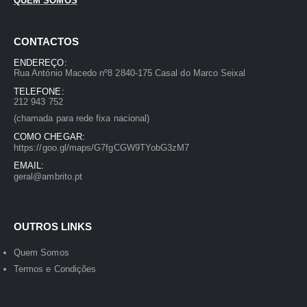
QUEM SOMOS
CONTACTOS
ENDEREÇO:
Rua António Macedo nº8 2840-175 Casal do Marco Seixal
TELEFONE:
212 943 752
(chamada para rede fixa nacional)
COMO CHEGAR:
https://goo.gl/maps/G7fgCGW9TYobG3zM7
EMAIL:
geral@ambrito.pt
OUTROS LINKS
Quem Somos
Termos e Condições