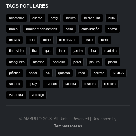
TAGS POPULARES
adaptador
alicate
amig
bellota
berbequim
brito
broca
bruder mannesmann
cabo
canalização
chave
chaves
cola
corte
den braven
disco
ferro
fibra vidro
fita
gás
inox
jardim
lixa
madeira
mangueira
martelo
pedreiro
perel
pintura
pladur
plástico
podar
pá
quiadsa
rede
serrote
SIBINA
silicone
spray
sveden
talocha
tesoura
torneira
vassoura
verdugo
© AMBRITO 2023. All Rights Reserved | Developed by
Tempestadezen